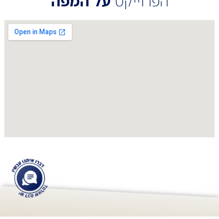
הפרוייקט
על המפה