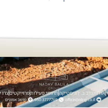
אודות
נדב ב. לוגיסטיקה
תחומי פעילות
פרוייקטים
צרו 
office@nb-g.co.il
050-3777769
מושב אמונים