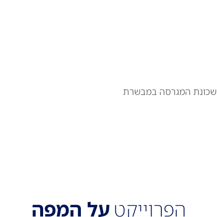
גורים, סה״כ 30 יחידות דיור בשכונת המגרסה במבשרת
הפרוייקט
על המפה