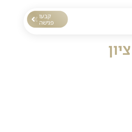
קבעו
טים
צרו קשר
פגישה
יון