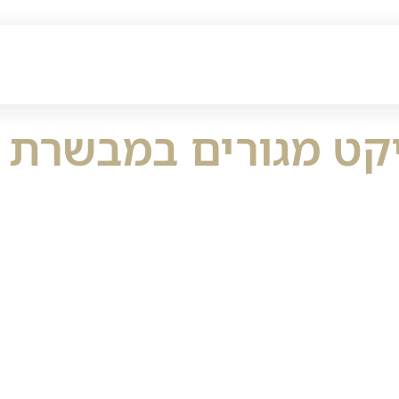
נדב ב. לוגיסטיקה
תחומי פעילות
פרוייק
קט מגורים במבשרת צ
עמוד ראשי
פרוייקטים